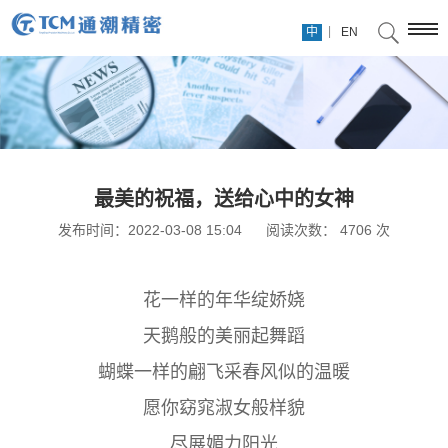
|
中
EN
最美的祝福，送给心中的女神
发布时间：2022-03-08 15:04
阅读次数：
4706
次
花一样的年华绽娇娆
天鹅般的美丽起舞蹈
蝴蝶一样的翩飞采春风似的温暖
愿你窈窕淑女般样貌
尽展媚力阳光